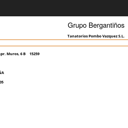
Grupo Bergantiños
Tanatorios Pombo Vazquez S.L.
pr. Muros, 6 B
15259
ÑA
05