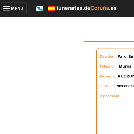
funerarias.de
Coruña
.es
MENU
Toggle
navigation
Parq. Em
Dirección
Muros
Población
A CORU
Provincia
981 868 9
Teléfono
Especialidad