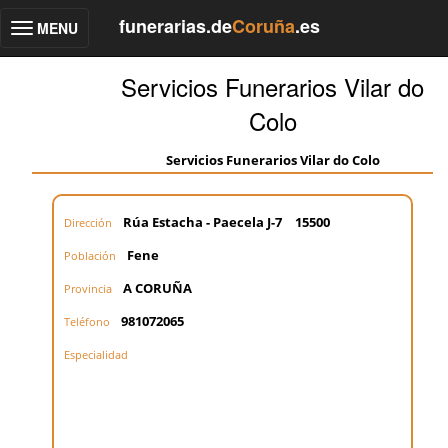
funerarias.de
Coruña
.es
MENU
Toggle
navigation
Servicios Funerarios Vilar do
Colo
Servicios Funerarios Vilar do Colo
Rúa Estacha - Paecela J-7
15500
Dirección
Fene
Población
A CORUÑA
Provincia
981072065
Teléfono
Especialidad