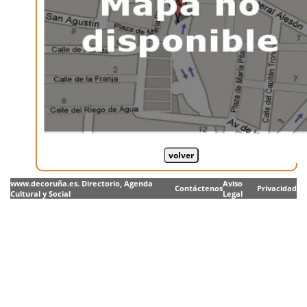
www.decoruña.es. Directorio, Agenda
Aviso
Contáctenos
Privacidad
Cultural y Social
Legal