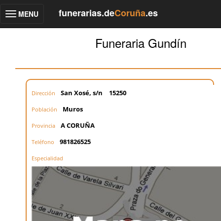
funerarias.de
Coruña
.es
MENU
Toggle
navigation
Funeraria Gundín
San Xosé, s/n
15250
Dirección
Muros
Población
A CORUÑA
Provincia
981826525
Teléfono
Especialidad