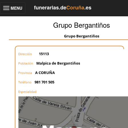
funerarias.de
Coruña
.es
MENU
Toggle
navigation
Grupo Bergantiños
Grupo Bergantiños
15113
Dirección
Malpica de Bergantiños
Población
A CORUÑA
Provincia
981 701 505
Teléfono
Especialidad