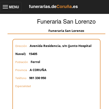
funerarias.de
Coruña
.es
MENU
Toggle
navigation
Funeraria San Lorenzo
Funeraria San Lorenzo
Avenida Residencia, s/n (junto Hospital
Dirección
Naval)
15405
Ferrol
Población
A CORUÑA
Provincia
981 330 950
Teléfono
Especialidad